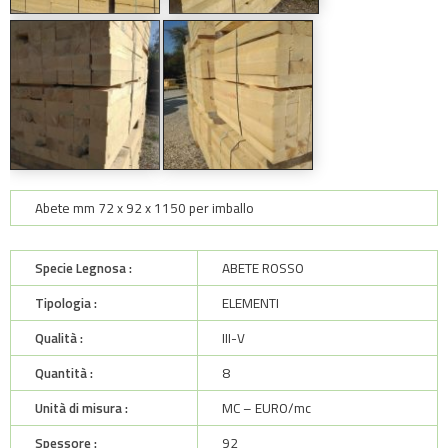
Abete mm 72 x 92 x 1150 per imballo
Specie Legnosa :
ABETE ROSSO
Tipologia :
ELEMENTI
Qualità :
III-V
Quantità :
8
Unità di misura :
MC – EURO/mc
Spessore :
92